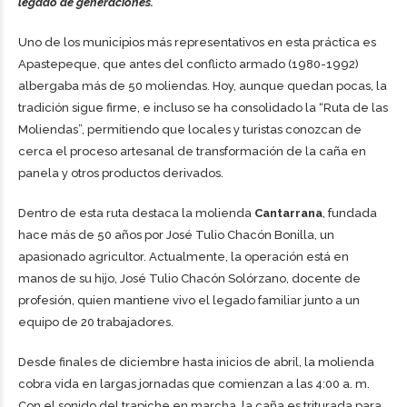
legado de generaciones.
Uno de los municipios más representativos en esta práctica es
Apastepeque, que antes del conflicto armado (1980-1992)
albergaba más de 50 moliendas. Hoy, aunque quedan pocas, la
tradición sigue firme, e incluso se ha consolidado la “Ruta de las
Moliendas”, permitiendo que locales y turistas conozcan de
cerca el proceso artesanal de transformación de la caña en
panela y otros productos derivados.
Dentro de esta ruta destaca la molienda
Cantarrana
, fundada
hace más de 50 años por José Tulio Chacón Bonilla, un
apasionado agricultor. Actualmente, la operación está en
manos de su hijo, José Tulio Chacón Solórzano, docente de
profesión, quien mantiene vivo el legado familiar junto a un
equipo de 20 trabajadores.
Desde finales de diciembre hasta inicios de abril, la molienda
cobra vida en largas jornadas que comienzan a las 4:00 a. m.
Con el sonido del trapiche en marcha, la caña es triturada para